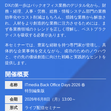
DXの第一歩はバックオフィス業務のデジタル化から。財
務・経理、人事・労務、総務・情報システム部門の業務
効率化やコスト削減はもちろん、煩雑な業務から解放さ
れ、人材をより創造的な業務に注力させるためには、ま
ず各業務領域のトレンドを正しく理解し、ベストプラク
ティスを吸収する必要があります。
本セミナーでは、豊富な経験を持つ専門家が登壇し、具
体的な企業事例を交えながら、成功のためのノウハウ
と、その先の価値創造に向けた戦略と実践的なヒントを
提供します。
開催概要
名称
ITmedia Back Office Days 2026 春
特別編集版
会期
2026年6月8日（月）13:00～
形式
ライブ配信セミナー