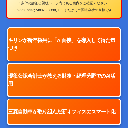
※条件の詳細は視聴ページ内にある案内をご確認ください
※AmazonはAmazon.com, Inc. またはその関連会社の商標です
キリンが新卒採用に
「AI面接」を導入して
得た気
づき
現役公認会計士が
教える財務・経理分野
でのAI活
用
三菱自動車が
取り組んだ新オフィスの
スマート化