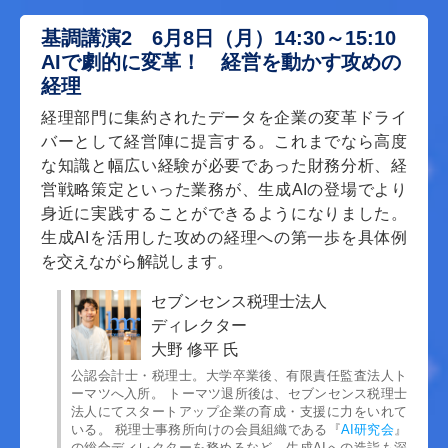
基調講演2 6月8日（月）14:30～15:10
AIで劇的に変革！ 経営を動かす攻めの
経理
経理部門に集約されたデータを企業の変革ドライ
バーとして経営陣に提言する。これまでなら高度
な知識と幅広い経験が必要であった財務分析、経
営戦略策定といった業務が、生成AIの登場でより
身近に実践することができるようになりました。
生成AIを活用した攻めの経理への第一歩を具体例
を交えながら解説します。
セブンセンス税理士法人
ディレクター
大野 修平 氏
公認会計士・税理士。大学卒業後、有限責任監査法人ト
ーマツへ入所。 トーマツ退所後は、セブンセンス税理士
法人にてスタートアップ企業の育成・支援に力をいれて
いる。 税理士事務所向けの会員組織である『
AI研究会
』
の総合ディレクターを務めるなど、生成AIへの造詣も深