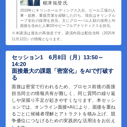
根津 拓登 氏
2019年にキリンホールディングス入社。ビール工場の人
事・総務、量販営業を経験したのち、現在はキリングル
ープ全社の採用を担当。主にグローバル人財の採用とAI
面接を含めた人事DXやピープルアナリティクスを担当。
※本講演は過去の再放送です。講演内容は配信当時（2025年
11月12日）の情報となります。
セッション1 6月8日（月）13:50～
14:20
面接最大の課題「密室化」をAIで打破す
る
面接は密室で行われるため、プロセス前後の面接
担当同士の情報共有が難しく、同じ質問の繰り返
しや深掘り不足が起きやすくなります。本セッシ
ョンでは、オンライン面接×AIにより、面接を重ね
るごとに候補者理解とアトラクトを積み上げ、競
争優位につなげるための実践的な活用法をお伝え