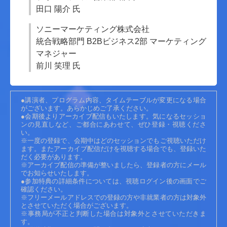
田口 陽介 氏
ソニーマーケティング株式会社
統合戦略部門 B2Bビジネス2部 マーケティング
マネジャー
前川 笑理 氏
●講演者、プログラム内容、タイムテーブルが変更になる場合
がございます。あらかじめご了承ください。
●会期後よりアーカイブ配信もいたします。気になるセッショ
ンの見直しなど、ご都合にあわせて、ぜひ登録・視聴くださ
い。
※一度の登録で、会期中はどのセッションでもご視聴いただけ
ます。またアーカイブ配信だけを視聴する場合でも、登録いた
だく必要があります。
※アーカイブ配信の準備が整いましたら、登録者の方にメール
でお知らせいたします。
●参加特典の詳細条件については、視聴ログイン後の画面でご
確認ください。
※フリーメールアドレスでの登録の方や非就業者の方は対象外
とさせていただく場合がございます。
※事務局が不正と判断した場合は対象外とさせていただきま
す。