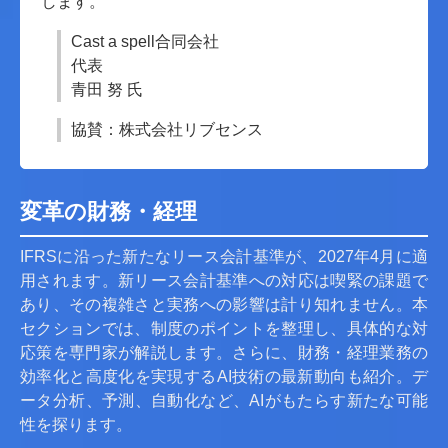
します。
Cast a spell合同会社
代表
青田 努 氏
協賛：株式会社リブセンス
変革の財務・経理
IFRSに沿った新たなリース会計基準が、2027年4月に適
用されます。新リース会計基準への対応は喫緊の課題で
あり、その複雑さと実務への影響は計り知れません。本
セクションでは、制度のポイントを整理し、具体的な対
応策を専門家が解説します。さらに、財務・経理業務の
効率化と高度化を実現するAI技術の最新動向も紹介。デ
ータ分析、予測、自動化など、AIがもたらす新たな可能
性を探ります。