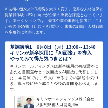
AI技術の進化がHR業務を大きく変え、優秀な人材確保と
従業員体験（EX）向上が企業の重要な課題となっていま
す。本セクションでは、先進企業の事例を参考に、これ
からのHRが取り組むべき課題と、未来の組織・人材戦略
を多角的に考察します。
基調講演1 6月8日（月）13:00～13:40
キリンが新卒採用に「AI面接」を導入
やってみて得た気づきとは？
キリンホールディングスは新卒採用の初期選考に
あたる書類選考と一次面接をAI面接に代替しまし
た。本講演では、導入に至るまでの課題や気づ
き、導入後に得た成果と今後の展開をお伝えしま
す。
キリンホールディングス株式会社
人財戦略部人財開発担当