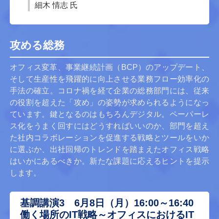
細木 情志 氏
攻める総務
オフィス変革、事業継続計画（BCP）のアップデート、
そして生産性を飛躍的に向上させる業務フロー効率化の
手法の確立。コロナ禍を経て企業の総務部門には、従来
の役割を超えた「攻め」の姿勢が求められるようになっ
ています。鍵となるのはもちろんデジタル。ペーパーレ
ス化をうまく回すにはどうすればいいのか、部門を超え
た社内コラボレーションを促進する戦略とツールをいか
に選ぶか、出社回帰のトレンドを踏まえたオフィス戦略
はいかにあるべきか。新たな課題に応えるヒントを提示
します。
基調講演3 6月8日（月）16:00～16:40
働く場所のIT戦略～オフィスにおけるIT