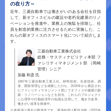
の在り方～
近年、三菱自動車では働きがいのある会社を目指
して、新オフィスビルの建設や老朽化建屋のリノ
ベーションを推進中。業務上の無駄を排除し、社
員を創造的業務に注力させるために実施した、こ
れらの新オフィスのスマート化について紹介しま
す。
三菱自動車工業株式会社
総務・サスティナビリティ本部 フ
ァシリティマネジメント部 （岡崎
管理）シニア
加藤 和彦 氏
1987年三菱自動車工業入社。材料技術、生産技術、調
達、開発管理などを経験したのち、2018年から新設され
たファシリティマネジメント部にてオフィスや建屋の新
築・リノベーションなどを担当。これらのプロジェクト
に心理学や行動経済学の知識を活用して、働き方改革、
働きがい改革を推進中。
※本講演は過去の再放送です。講演内容は配信当時（2025年