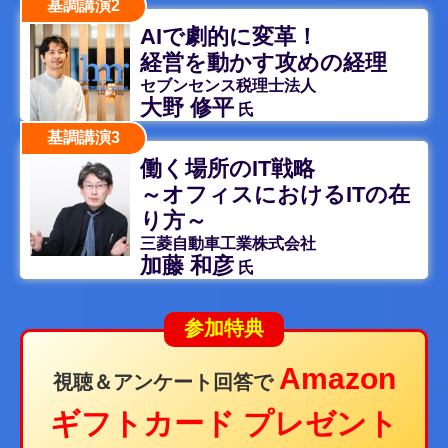
基調講演2
AIで劇的に変革！
経営を動かす攻めの経理
セブンセンス税理士法人
大野 修平
氏
基調講演3
働く場所のIT戦略
～オフィスにおけるITの在
り方～
三菱自動車工業株式会社
加藤 和彦
氏
参加特典
Amazon
視聴＆アンケート回答で
ギフトカード プレゼント