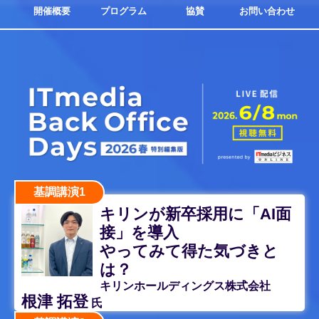
開催概要
プログラム
協賛
お問い合わせ
基調講演1
キリンが新卒採用に「AI面
接」を導入
やってみて得た気づきと
は？
キリンホールディングス株式会社
根津 拓登
氏