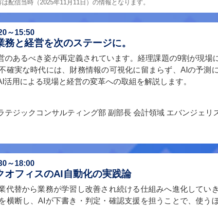
配信当時（2025年11月11日）の情報となります。
～15:50
理業務と経営を次のステージに。
経営のあるべき姿が再定義されています。経理課題の9割が現場
不確実な時代には、財務情報の可視化に留まらず、AIの予測
AI活用による現場と経営の変革への取組を解説します。
ストラテジックコンサルティング部 副部長 会計領域 エバンジェリ
～18:00
クオフィスのAI自動化の実践論
作業代替から業務が学習し改善され続ける仕組みへ進化してい
を横断し、AIが下書き・判定・確認支援を担うことで、使う