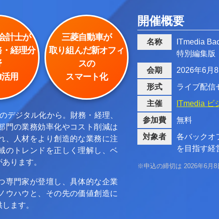
開催概要
会計士が
三菱自動車が
名称
ITmedia Bac
務・経理分
取り組んだ新オフィ
特別編集版
野
スの
会期
2026年6月
I活用
スマート化
形式
ライブ配信
主催
ITmedia
務のデジタル化から。財務・経理、
参加費
無料
部門の業務効率化やコスト削減は
対象者
各バックオ
れ、人材をより創造的な業務に注
を目指す経
域のトレンドを正しく理解し、ベ
があります。
※申込の締切は 2026年6月
つ専門家が登壇し、具体的な企業
ノウハウと、その先の価値創造に
供します。