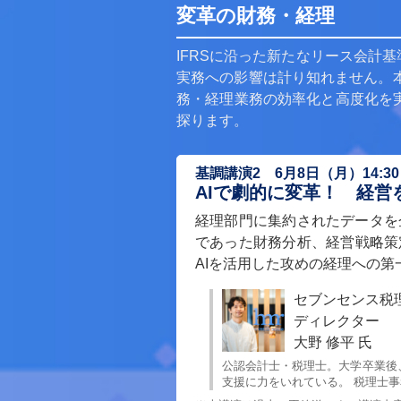
変革の財務・経理
IFRSに沿った新たなリース会計
実務への影響は計り知れません。
務・経理業務の効率化と高度化を実
探ります。
基調講演2 6月8日（月）14:30～
AIで劇的に変革！ 経営
経理部門に集約されたデータを
であった財務分析、経営戦略策
AIを活用した攻めの経理への
セブンセンス税
ディレクター
大野 修平 氏
公認会計士・税理士。大学卒業後
支援に力をいれている。 税理士