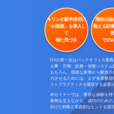
キリンが新卒採用に
現役公認
「AI面接」を導入し
教える財
て
得た気づき
でのA
DXの第一歩はバックオフィス業
人事・労務、総務・情報システム
もちろん、煩雑な業務から解放さ
力させるためには、まず各業務領
ストプラクティスを吸収する必要
本セミナーでは、豊富な経験を持
事例を交えながら、成功のための
向けた戦略と実践的なヒントを提