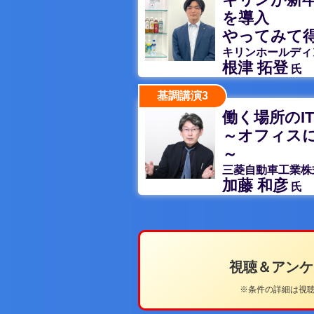
を導入
やってみて
キリンホールディ
根津 拓登
氏
基調講演3
働く場所のI
～オフィスに
～
三菱自動車工業株
加藤 和彦
氏
視聴＆アン
※条件の詳細は視聴ペ