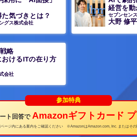
経営を動
得た気づきとは？
セブンセン
大野 修平
ングス株式会社
T戦略
おけるITの在り方
式会社
参加特典
Amazonギフトカード 
ケート回答で
ージ内にある案内をご確認ください ※AmazonはAmazon.com, Inc. または