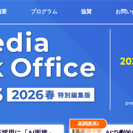
概要
プログラム
協賛
お問い
基調講演2
採用に「AI面接」
AIで劇