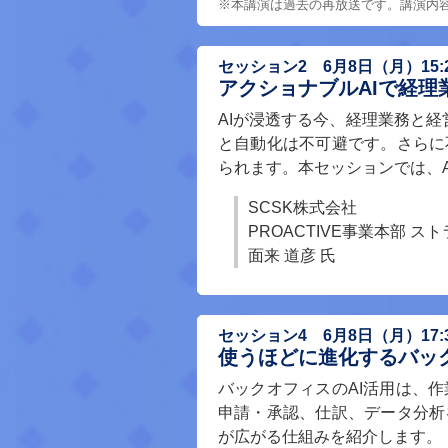
※本講演は過去の再放送です。講演内容は
セッション2 6月8日（月）15:20
アクショナブルAIで経
AIが浸透する今、経理業務と
と自動化は不可避です。さらに
られます。本セッションでは、
SCSK株式会社
PROACTIVE事業本部 
面来 道彦 氏
セッション4 6月8日（月）17:30
使うほどに進化するバッ
バックオフィスのAI活用は、
申請・承認、仕訳、データ分析
が広がる仕組みを紹介します。