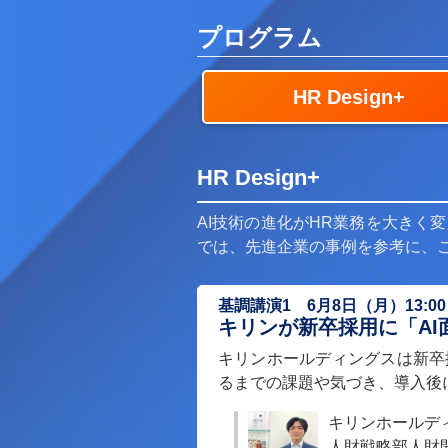
プログラム
HR Design+
HR Design+
AI技術の進化がHR業務を大きく
では、先進企業の事例を参考に、
基調講演1 6月8日（月）13:00～
キリンが新卒採用に「A
キリンホールディングスは新卒
るまでの課題や気づき、導入後
キリンホールデ
人財戦略部人財