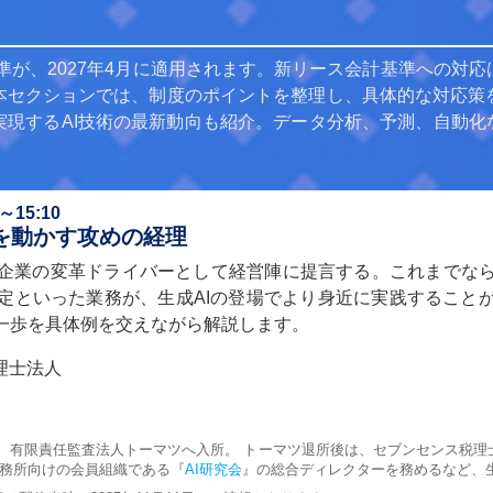
基準が、2027年4月に適用されます。新リース会計基準への対
本セクションでは、制度のポイントを整理し、具体的な対応策
現するAI技術の最新動向も紹介。データ分析、予測、自動化
15:10
を動かす攻めの経理
企業の変革ドライバーとして経営陣に提言する。これまでな
定といった業務が、生成AIの登場でより身近に実践すること
第一歩を具体例を交えながら解説します。
理士法人
、有限責任監査法人トーマツへ入所。 トーマツ退所後は、セブンセンス税理
事務所向けの会員組織である『
AI研究会
』の総合ディレクターを務めるなど、生