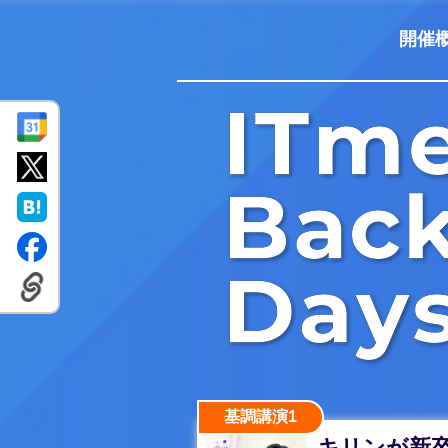
開催
基調講演1
キリンが新卒