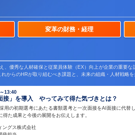
変革の財務・経理
変え、優秀な人材確保と従業員体験（EX）向上が企業の重要
これからのHRが取り組むべき課題と、未来の組織・人材戦略を
13:40
I面接」を導入 やってみて得た気づきとは？
採用の初期選考にあたる書類選考と一次面接をAI面接に代替
に得た成果と今後の展開をお伝えします。
ィングス株式会社
開発担当