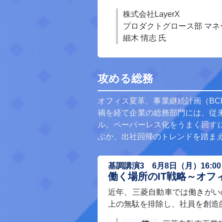
株式会社LayerX
プロダクトグロース部 マネ
細木 情志 氏
攻める総務
オフィス変革、事業継続計画（B
禍を経て企業の総務部門には、従
ル。ペーパーレス化をうまく回す
ぶか、出社回帰のトレンドを踏ま
基調講演3 6月8日（月）16:00～
働く場所のIT戦略～オフ
近年、三菱自動車では働きがい
上の無駄を排除し、社員を創造