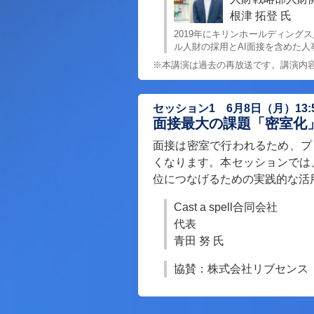
根津 拓登 氏
2019年にキリンホールディン
ル人財の採用とAI面接を含めた人
※本講演は過去の再放送です。講演内容は
セッション1 6月8日（月）13:50
面接最大の課題「密室化」
面接は密室で行われるため、プ
くなります。本セッションでは
位につなげるための実践的な活
Cast a spell合同会社
代表
青田 努 氏
協賛：株式会社リブセンス